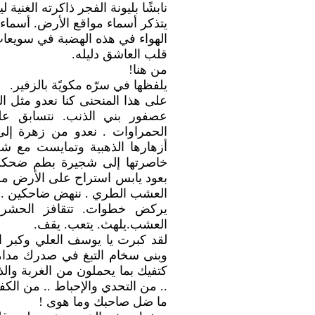
نابشًا بليونة الفجر ذاكرته الغنية 
يتذكر أسماء مواقع الأرض. أسماء 
الهواء في هذه الهضبة في سويعات
قلب العاشق دليله.
من هنا!
يلفظها في سرّه مكويًة بالزفير.
على هذا المنحنى كنا نعدو مثل ال
عصفور بني الذنب. نتسابق على
الحمراوات . نعدو من زهرة إل
أزهارها الذهبية وتمايست مع 
خاصرتها إلى شجيرة بطم ضحكت أ
بعود يابس استراح على الأرض ملتا
العشب الطري . ننهض ضاحكين . ت
يركض خطوات. تتقافز الحشرا
العشب.يلهث. يتعب. يقف.
لقد كبرت يا يوسف العلي وكبر 
وبنى سخام التبغ في صدرك مدامي
كتفيك بما يحملون من الغربة والذ
.. من التحدي والإحباط .. من الكف
ما ضل صاحبك وما هوى !