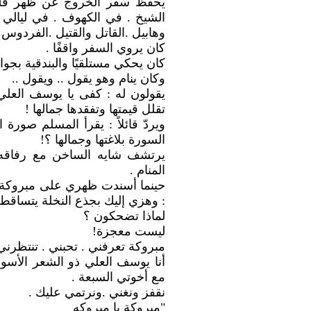
يحفظ سفر الخروج عن ظهر قلب
الشيخ . في الكهوف . في ليالي 
وهابيل .القاتل والقتيل .الفردوس 
كان يروي السفر واقفًا .
كان يحكي مستلقيًا والبندقية بجوار
وكان ينام وهو يقول .. ويقول ..
يقولون له : كفى يا يوسف العلي !
تقلل قيمتها وتفقدها جمالها !
ويردّ قائلاً : يقرأ المسلم صور
السورة بلاغتها وجمالها ؟!
يرتشف شايه الساخن مع رفاقه 
المنام .
حينما أسندت ظهري على مبروكة 
: وهزي إليك بجذع النخلة يتساقط رط
لماذا تضحكون ؟
ليست معجزة!
مبروكة تعرفني . تحبني . تنتظرني 
أنا يوسف العلي ذو الشعر الأس
مع أخوتي السبعة .
نقفز ونغني .ونرتمي عليك .
"مبروكة يا مبروكه