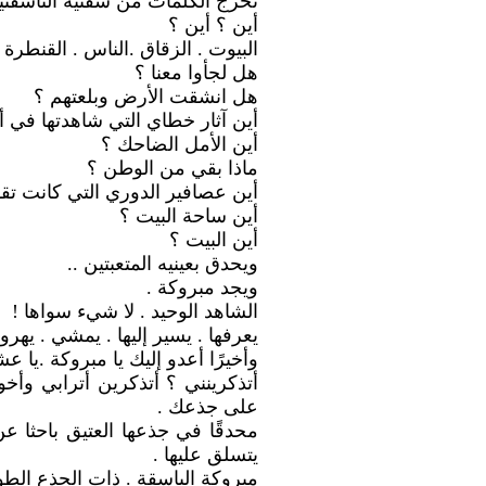
تخرج الكلمات من شفتيه الناشفتي
أين ؟ أين ؟
البيوت . الزقاق .الناس . القنطرة .
هل لجأوا معنا ؟
هل انشقت الأرض وبلعتهم ؟
أين آثار خطاي التي شاهدتها في أ
أين الأمل الضاحك ؟
ماذا بقي من الوطن ؟
أين عصافير الدوري التي كانت تق
أين ساحة البيت ؟
أين البيت ؟
ويحدق بعينيه المتعبتين ..
ويجد مبروكة .
الشاهد الوحيد . لا شيء سواها !
يعرفها . يسير إليها . يمشي . يهرول
وأخيرًا أعدو إليك يا مبروكة .يا ع
أتذكرينني ؟ أتذكرين أترابي وأ
على جذعك .
محدقًا في جذعها العتيق باحثا ع
يتسلق عليها .
مبروكة الباسقة . ذات الجذع الطوي