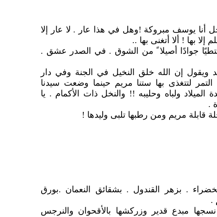
أجل أنا يوسف مبروكة !وهل في هذا عار . لا عار إلا
 إلا بها ! ألا أتغنى بها ..
طيًا جوادًا أصيلا ً من الشوق . في الصدر عشق .
ويقول إن الله خلق النخيل في الجنة وفي دار
التمر لتتغذى بها ستنا مريم حينما وضعت سيدنا
لميلاد ولباه وحليبه !! والنخل ذات الأكمام . يا
 .
ة قابلة مريم ومن رطبها تلبى وليدها !
ضراء . بزهر القندول . بشقائق النعمان .بورق
.
جها مبدع قدير وزركشها بالأقحوان والنرجس