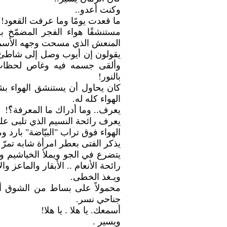
وكنت أعدو..
ما قعدت يومًا وما عرفت القعود!
مستنشقًا هواء الفجر المضمّخ بعب
المنعش الذي مسحت وجهه الأسمر
يقولون إن أيوب وصل إلى شاطئ ا
وألقى جسمه فيه وغاص لحظات فخ
بالنور!
كان يحاول أن يستنشق الهواء بشرا
الهواء كله له.
يعرف.. وما أدراك ما المعرفة؟ّ!
يعرف رائحة النسيم الذي تلبى عل
الهواء فوق تراب "البيّاضة" بار
يذكر الفتى بعطر امرأة شابه تمرّ ب
يتضرع في الجو ويملأ الخياشيم وي
رائحة الأنعام .. الأبقار والماعز وال
ويـغذ الخطى.
محمولاً على بساط من الشوق أعو
جناحي نسر.
أسمعك. يا هلا . يا هلا!
ويسير .