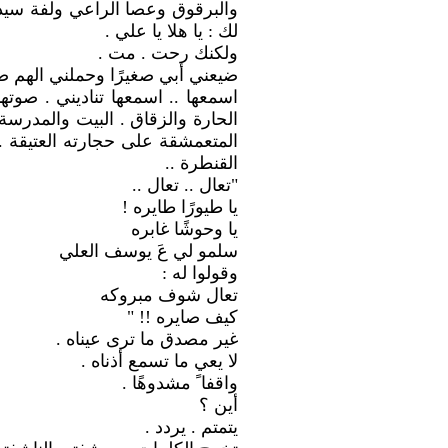
والبرقوق وعصا الراعي ولفة سيد
لك : يا هلا يا علي .
ولكنك رحت . مت .
ضيعني أبي صغيرًا وحملني الهم صغي
اسمعها .. اسمعها تناديني . صوتها
الحارة والزقاق . البيت والمدرسة 
المتعمشقة على حجارته العتيقة . 
القنطرة ..
"تعال .. تعال ..
يا طيورًا طايره !
يا وحوشًا غابره
سلمو لي عَ يوسف العلي
وقولوا له :
تعال شوف مبروكه
كيف صايره !! "
غير مصدق ما ترى عيناه .
لا يعي ما تسمع أذناه .
واقفا ً مشدوهًا .
أين ؟
يتمتم . يردد .