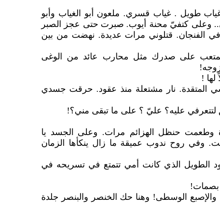
 غياب طويل . غياب قسري. ملعون أبو الغياب وأبو
ني.. وعلى كتفيّ محنة أيوب. صبرت حتى عجز الصبر
 في الفنجان. قتلوني مرات عديدة. نهضت من بين
تعب على صدرك مثل محارب عائد من الوغى
زوجه!
لها !
المتقدة. نار مشتعلة منذ عقود. حرقت جسدي
لتتعرفي عليه؟ عليّ ؟ على ما تبقى مني؟!
 وطعمت حنظل الهزائم مرات. وعلى الجسد يا
ت. وفي روح ندوب عميقة ما زال ينكأها الزمان
 الطويل الذي كانت أمي تتمتع في تسريحه في
 بصمات!
ابة والإصبع الوسطى! وهنا حك الخنصر والبنصر جلدة