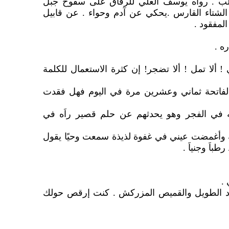
 . رواه يوسف العلي للرفاق على سفوح جبل
الشتاء القارس .يحكي عن آدم وحواء . عن قابيل
المفقود .
ه .
 ألا تمل ! ألا تضجر! إن كثرة الاستعمال للكلمة
ة الفاتحة ثماني وعشرين مرة في اليوم فهل فقدت
في الفجر وهو يحدثهم عن حلم قصير راَه في
وأغمضت عيني في غفوة لذيذة سمعت وحيًا يقول
باَ وجنياَ .
.
ود الطويل والقميص المزركش . كنت إرقص حولك