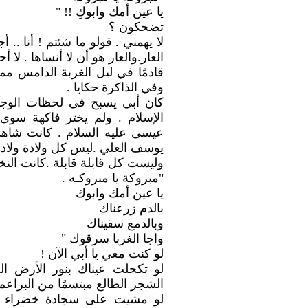
يا عين أمك وابوكِ !! "
تضحكون ؟
لا يهمني . قولو ما شئتم ! أنا .. 
العار.والعار هو أن لا أنساها . لا أحلم
قادمًا في ليل الغربة الدامس ممت
وفي الذاكرة حكايا .
كان أبي يسبح في لحظات الوجد 
الإسلام . ولم يختر فاكهة سوى 
عيسى عليه السلام . كانت شاهدة ا
يوسف العلي .ليس كل ولادة ولادة
وليست كل قابلة قابلة .كانت النخل
"مبروكة يا مبروكـه .
يا عين أمك وابوك
بالدم زرعناك
وبالدمع سقيناك
واجا الغربا سرقوك "
لو كنت معي يا أبي الآن !
لو تكحلت عيناك بنور الأرض الخ
الشجر الطالع مبتسمًا من البراعم 
لو مشيت على سجادة خضراء نس