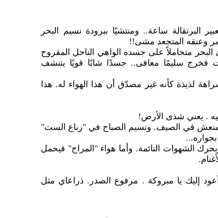
ير البرتقالة ساعة.. ومنتشيًا ببرودة نسيم البحر
 وعنقه المتجعد مشى!!
لبحر متحاملاً على جسده الواهي الناحل المقروح
رج سليمًا معافى.. جسدًا شابًا قويًا يتنشف
هة لذيذة كأنه غير مصدّق أن هذا الهواء له. هذا
يه . يعني شذى الأرض!
د ومنعش في الصيف. ونسيم الصباح في "رباع الست"
جواره...
حرك الشهوات النائمة. وأما هواء "المراح" فيحمل
أغنام.
د إليك يا مبروكة . مرفوع الصدر. ذراعاي مثل