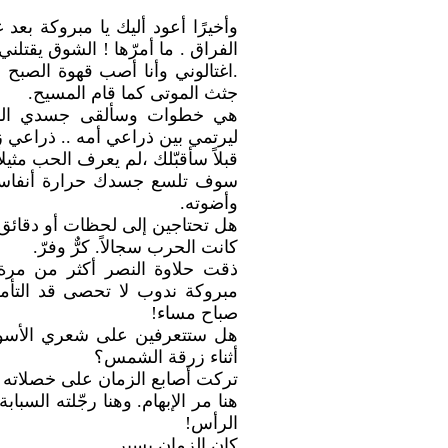
وأخيرًا أعود أليك يا مبروكة بعد
الفراق . ما أمرّها ! الشوق يقتل
.اغتالوني وأنا أصب قهوة الصبح
جثث الموتى كما قام المسيح.
هي خطوات وسألقى جسدي الم
ليرتمي بين ذراعي أمه .. ذراعي 
قبلاً سأقبّلك ،لم يعرف الحب مثيلاً 
سوف تلسع جسدك حرارة أنفاسي 
وأضوته.
هل تحتاجين إلى لحظات أو دقائق 
كانت الحرب سجالاً. كرٌّ وفرّ.
ذقت حلاوة النصر أكثر من مرة
مبروكة ندوب لا تحصى قد التأم
صباح مساء!
هل ستتعرفين على شعري الأسود
أثناء زرقة الشمس؟
تركت أصابع الزمان على خصلاته
هنا مر الإبهام. وهنا رجّلته السب
الرأس!
كان الزمان يسير..