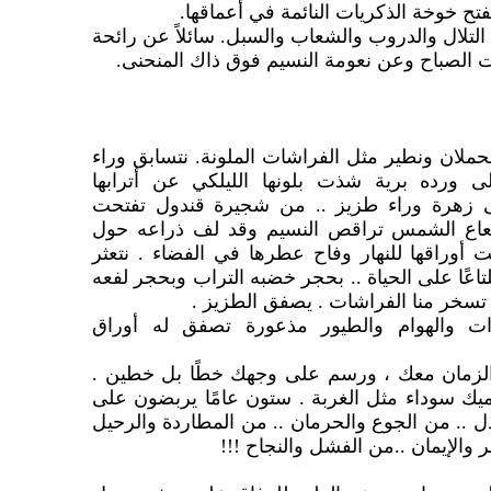
ليفتح خوخة الذكريات النائمة في أعماقها.
التلال والدروب والشعاب والسبل. سائلاً عن رائحة
 الصباح وعن نعومة النسيم فوق ذاك المنحنى.
حملان ونطير مثل الفراشات الملونة. نتسابق وراء
 ورده برية شذت بلونها الليلكي عن أترابها
ى زهرة وراء طزيز .. من شجيرة قندول تفتحت
شعاع الشمس تراقص النسيم وقد لف ذراعه حول
وراقها للنهار وفاح عطرها في الفضاء . نتعثر
عًا على الحياة .. بحجر خضبه التراب وبحجر لفعه
سخر منا الفراشات . يصفق الطزيز .
ت والهوام والطيور مذعورة تصفق له أوراق
الزمان معك ، ورسم على وجهك خطًا بل خطين .
ك سوداء مثل الغربة . ستون عامًا يربضون على
ل .. من الجوع والحرمان .. من المطاردة والرحيل
ر والإيمان ..من الفشل والنجاح !!!