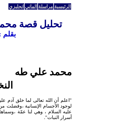
الرئيسية
مراسلة
الماني
انجليزي
تحليل قصة محمد 
بقلم 
محمد علي طه
النخ
"اعلم أن الله تعالى لما خلق آدم عل
لوجود الأجسام الإنسانية ،وفضلت من
عليه السلام ، وهي لنا عمّة ،وسماه
أسرار النبات".